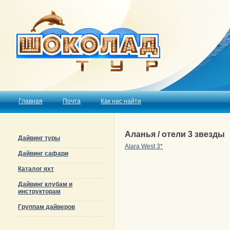
Главная
Почта
Как нас найти
Аланья / отели 3 звезды
Дайвинг туры
Alara West 3*
Дайвинг сафари
Каталог яхт
Дайвинг клубам и
инструкторам
Группам дайверов