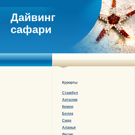
Дайвинг
сафари
Курорты
Стамбул
Анталия
Кемер
Белек
Сиде
Аланья
Фетие