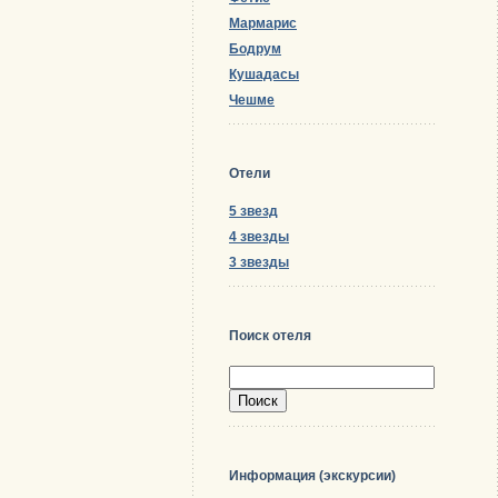
Мармарис
Бодрум
Кушадасы
Чешме
Отели
5 звезд
4 звезды
3 звезды
Поиск отеля
Информация (экскурсии)