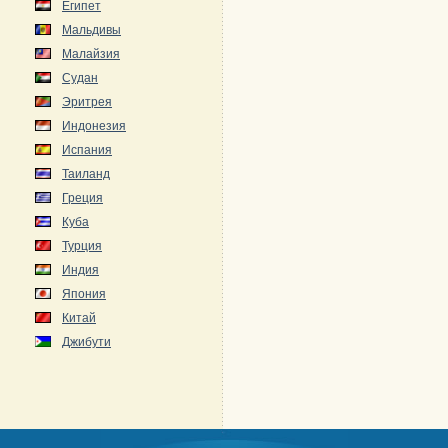
Египет
Мальдивы
Малайзия
Судан
Эритрея
Индонезия
Испания
Таиланд
Греция
Куба
Турция
Индия
Япония
Китай
Джибути