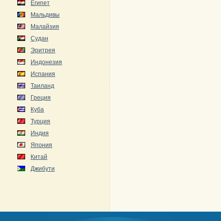
Египет
Мальдивы
Малайзия
Судан
Эритрея
Индонезия
Испания
Таиланд
Греция
Куба
Турция
Индия
Япония
Китай
Джибути