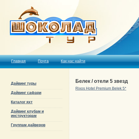
Главная
Почта
Как нас найти
Белек / отели 5 звезд
Дайвинг туры
Rixos Hotel Premium Belek 5*
Дайвинг сафари
Каталог яхт
Дайвинг клубам и
инструкторам
Группам дайверов