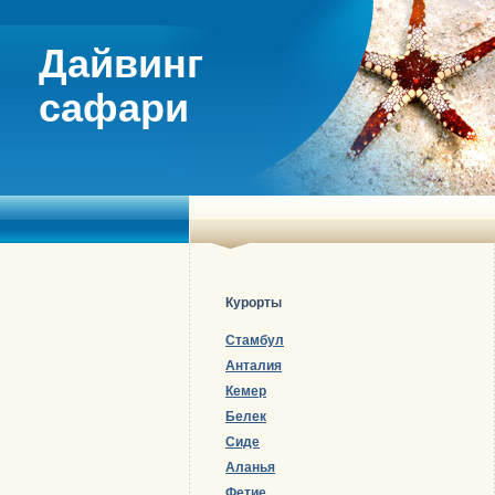
Дайвинг
сафари
Курорты
Стамбул
Анталия
Кемер
Белек
Сиде
Аланья
Фетие