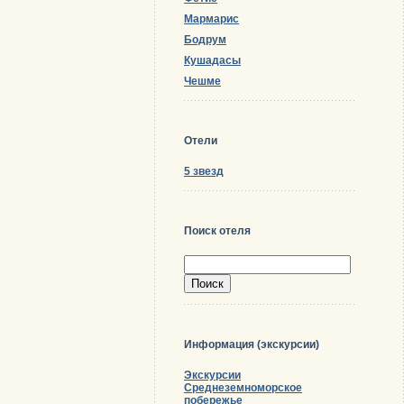
Мармарис
Бодрум
Кушадасы
Чешме
Отели
5 звезд
Поиск отеля
Информация (экскурсии)
Экскурсии
Среднеземноморское
побережье