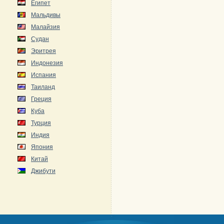
Египет
Мальдивы
Малайзия
Судан
Эритрея
Индонезия
Испания
Таиланд
Греция
Куба
Турция
Индия
Япония
Китай
Джибути