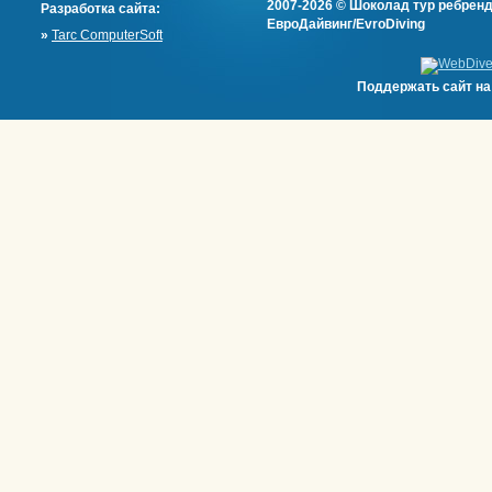
2007-2026 © Шоколад тур ребренд
Разработка сайта:
ЕвроДайвинг/EvroDiving
»
Tarc ComputerSoft
Поддержать сайт н