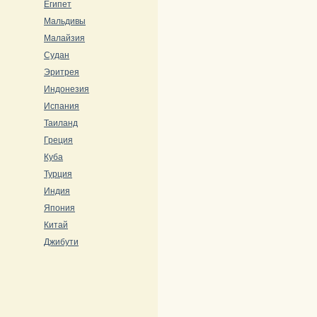
Египет
Мальдивы
Малайзия
Судан
Эритрея
Индонезия
Испания
Таиланд
Греция
Куба
Турция
Индия
Япония
Китай
Джибути