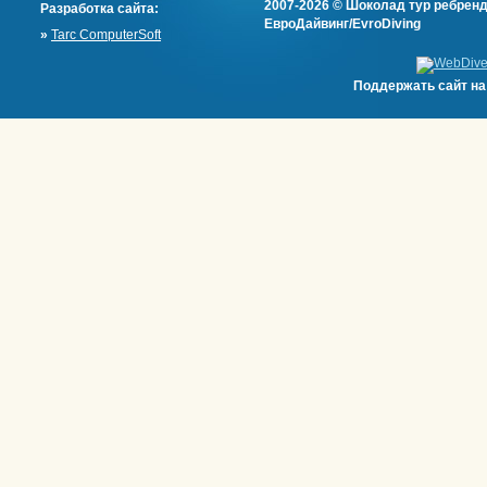
2007-2026 © Шоколад тур ребренд
Разработка сайта:
ЕвроДайвинг/EvroDiving
»
Tarc ComputerSoft
Поддержать сайт н