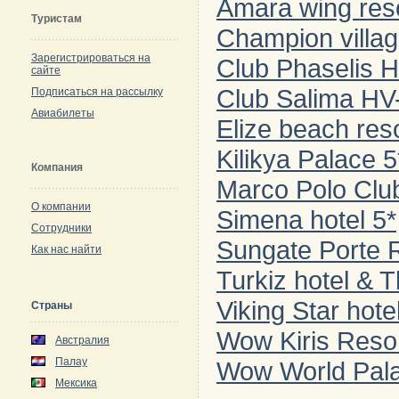
Amara wing reso
Туристам
Champion villa
Зарегистрироваться на
Club Phaselis 
сайте
Club Salima HV
Подписаться на рассылку
Авиабилеты
Elize beach res
Kilikya Palace 5
Компания
Marco Polo Club
О компании
Simena hotel 5*
Сотрудники
Sungate Porte 
Как нас найти
Turkiz hotel & 
Viking Star hot
Страны
Wow Kiris Reso
Австралия
Палау
Wow World Pal
Мексика