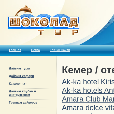
Главная
Почта
Как нас найти
Кемер / от
Дайвинг туры
Дайвинг сафари
Ak-ka hotel Kiri
Каталог яхт
Ak-ka hotels An
Дайвинг клубам и
инструкторам
Amara Club Mar
Группам дайверов
Amara dolce vit