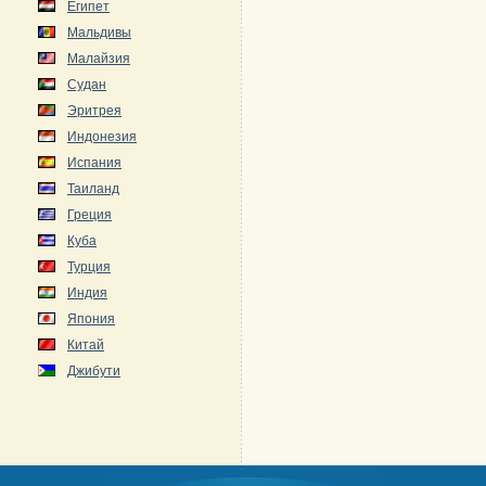
Египет
Мальдивы
Малайзия
Судан
Эритрея
Индонезия
Испания
Таиланд
Греция
Куба
Турция
Индия
Япония
Китай
Джибути